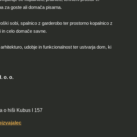
oba za goste ali domača pisarna.
roški sobi, spalnico z garderobo ter prostorno kopalnico z
i in celo domače savne.
rhitekturo, udobje in funkcionalnost ter ustvarja dom, ki
. o. o.
ca o hiši Kubus I 157
oizvajalec