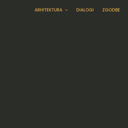
Skip
ARHITEKTURA
DIALOGI
ZGODBE
to
content