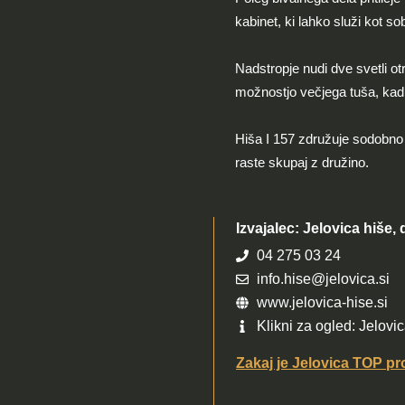
kabinet, ki lahko služi kot s
Nadstropje nudi dve svetli ot
možnostjo večjega tuša, kad
Hiša I 157 združuje sodobno a
raste skupaj z družino.
Izvajalec: Jelovica hiše, d
04 275 03 24
info.hise@jelovica.si
www.jelovica-hise.si
Klikni za ogled: Jelovi
Zakaj je Jelovica TOP pr