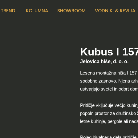
TRENDI
KOLUMNA
SHOWROOM
VODNIKI & REVIJA
Kubus I 15
Jelovica hiše, d. o. o.
Lesena montažna hiša I 157 je 
sodobno zasnovo. Njena arhi
ustvarjajo svetel in odprt d
Pritličje vključuje večjo kuh
popoln prostor za družinsko ži
letne kuhinje, pergole ali nad
Poleg bivalnega dela pritličje