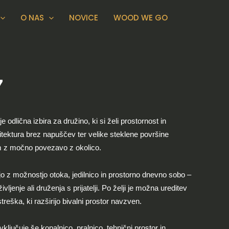
O NAS
NOVICE
WOOD WE GO
7
odlična izbira za družino, ki si želi prostornost in
tektura brez napuščev ter velike steklene površine
om z močno povezavo z okolico.
injo z možnostjo otoka, jedilnico in prostorno dnevno sobo –
vljenje ali druženja s prijatelji. Po želji je možna ureditev
streška, ki razširijo bivalni prostor navzven.
 vključuje še kopalnico, pralnico, tehnični prostor in